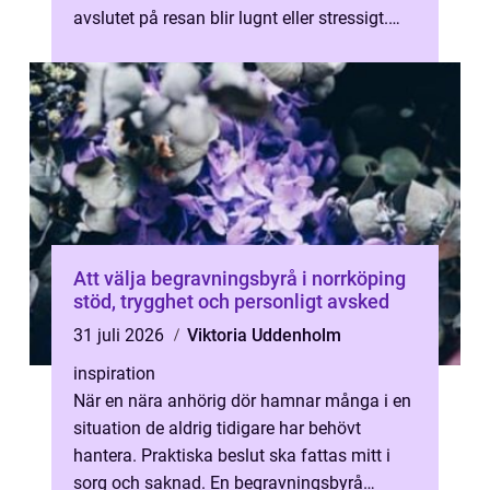
avslutet på resan blir lugnt eller stressigt.
Den som vill boka taxi Landve...
Att välja begravningsbyrå i norrköping
stöd, trygghet och personligt avsked
31 juli 2026
Viktoria Uddenholm
inspiration
När en nära anhörig dör hamnar många i en
situation de aldrig tidigare har behövt
hantera. Praktiska beslut ska fattas mitt i
sorg och saknad. En begravningsbyrå