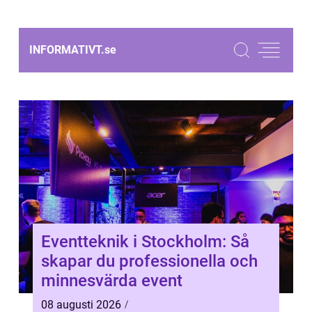
INFORMATIVT.
se
Eventteknik i Stockholm: Så
skapar du professionella och
minnesvärda event
08 augusti 2026