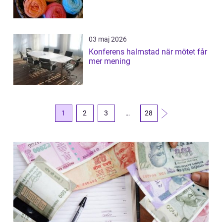
03 maj 2026
Konferens halmstad när mötet får
mer mening
1
2
3
…
28