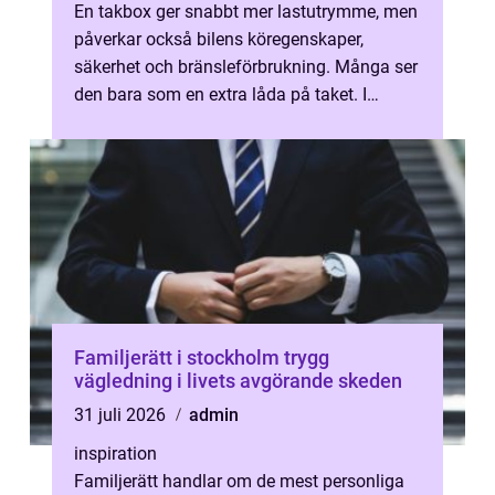
En takbox ger snabbt mer lastutrymme, men
påverkar också bilens köregenskaper,
säkerhet och bränsleförbrukning. Många ser
den bara som en extra låda på taket. I
praktiken handlar valet av takbox om en...
Familjerätt i stockholm trygg
vägledning i livets avgörande skeden
31 juli 2026
admin
inspiration
Familjerätt handlar om de mest personliga