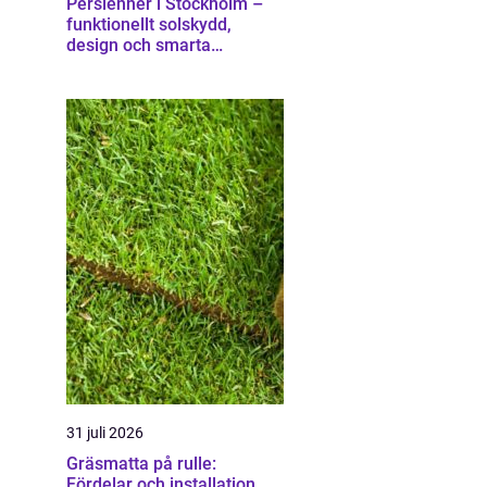
Persienner i Stockholm –
funktionellt solskydd,
design och smarta
lösningar för hem och
kontor
31 juli 2026
Gräsmatta på rulle:
Fördelar och installation