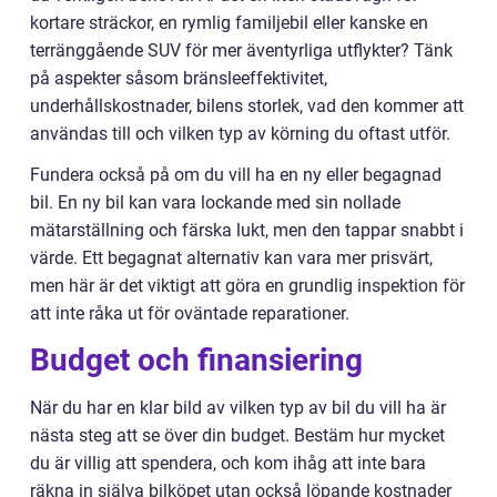
kortare sträckor, en rymlig familjebil eller kanske en
terränggående SUV för mer äventyrliga utflykter? Tänk
på aspekter såsom bränsleeffektivitet,
underhållskostnader, bilens storlek, vad den kommer att
användas till och vilken typ av körning du oftast utför.
Fundera också på om du vill ha en ny eller begagnad
bil. En ny bil kan vara lockande med sin nollade
mätarställning och färska lukt, men den tappar snabbt i
värde. Ett begagnat alternativ kan vara mer prisvärt,
men här är det viktigt att göra en grundlig inspektion för
att inte råka ut för oväntade reparationer.
Budget och finansiering
När du har en klar bild av vilken typ av bil du vill ha är
nästa steg att se över din budget. Bestäm hur mycket
du är villig att spendera, och kom ihåg att inte bara
räkna in själva bilköpet utan också löpande kostnader