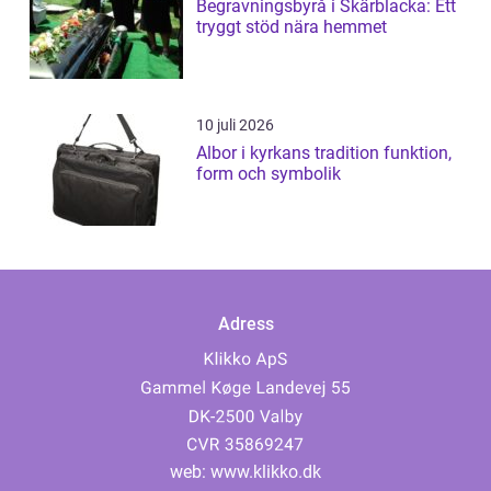
Begravningsbyrå i Skärblacka: Ett
tryggt stöd nära hemmet
10 juli 2026
Albor i kyrkans tradition funktion,
form och symbolik
Adress
web:
www.klikko.dk