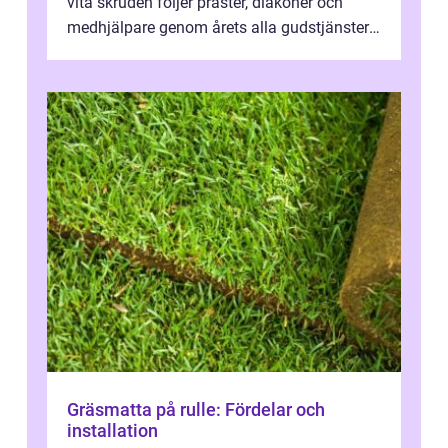
vita skruden följer präster, diakoner och
medhjälpare genom årets alla gudstjänster,
från dop och konfirmation till br...
Gräsmatta på rulle: Fördelar och
installation