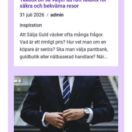
säkra och bekväma resor
31 juli 2026
admin
inspiration
Att Sälja Guld väcker ofta många frågor.
Vad är ett rimligt pris? Hur vet man om en
köpare är seriös? Ska man välja pantbank,
guldbutik eller nätbaserad handlare? När
marknadspriserna svänger snabbt v...