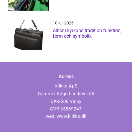
10 juli 2026
Albor i kyrkans tradition funktion,
form och symbolik
Adress
web:
www.klikko.dk