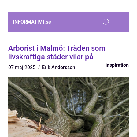
INFORMATIVT.
se
Arborist i Malmö: Träden som
livskraftiga städer vilar på
inspiration
07 maj 2025
Erik Andersson