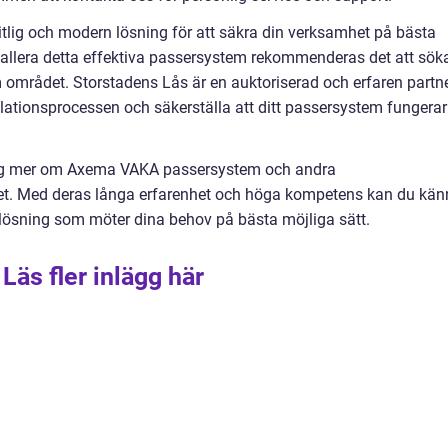
lig och modern lösning för att säkra din verksamhet på bästa
nstallera detta effektiva passersystem rekommenderas det att sök
m området. Storstadens Lås är en auktoriserad och erfaren partn
ationsprocessen och säkerställa att ditt passersystem fungerar
 dig mer om Axema VAKA passersystem och andra
het. Med deras långa erfarenhet och höga kompetens kan du kä
slösning som möter dina behov på bästa möjliga sätt.
Läs fler inlägg här