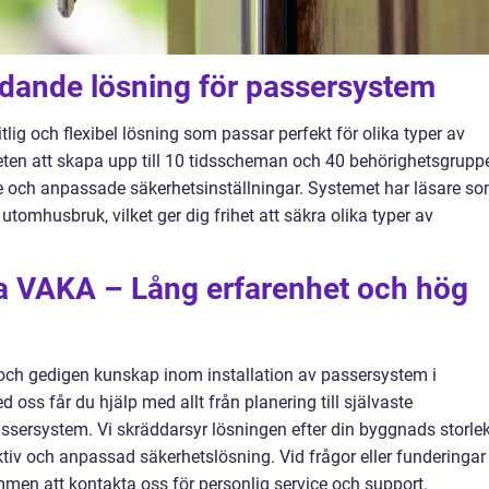
dande lösning för passersystem
ig och flexibel lösning som passar perfekt för olika typer av
ten att skapa upp till 10 tidsscheman och 40 behörighetsgrupp
de och anpassade säkerhetsinställningar. Systemet har läsare s
omhusbruk, vilket ger dig frihet att säkra olika typer av
ma VAKA – Lång erfarenhet och hög
 och gedigen kunskap inom installation av passersystem i
ss får du hjälp med allt från planering till självaste
ssersystem. Vi skräddarsyr lösningen efter din byggnads storle
ektiv och anpassad säkerhetslösning. Vid frågor eller funderingar
men att kontakta oss för personlig service och support.