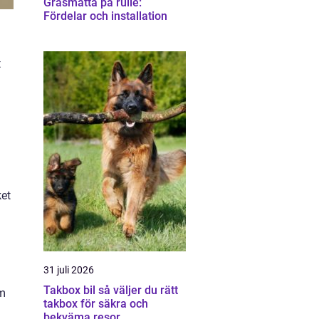
Gräsmatta på rulle:
Fördelar och installation
t
ket
31 juli 2026
Takbox bil så väljer du rätt
rm
takbox för säkra och
bekväma resor