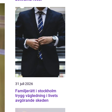
31 juli 2026
Familjerätt i stockholm
trygg vägledning i livets
avgörande skeden