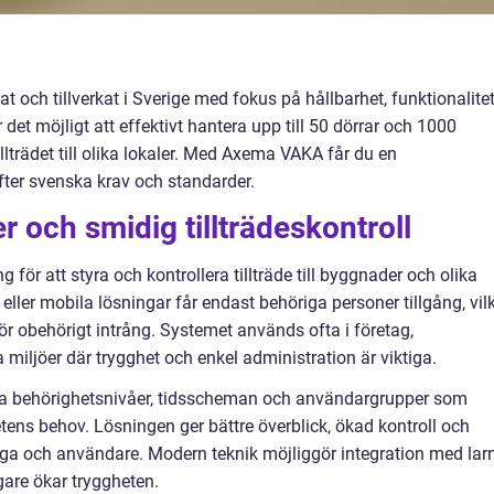
at och tillverkat i Sverige med fokus på hållbarhet, funktionalite
et möjligt att effektivt hantera upp till 50 dörrar och 1000
 tillträdet till olika lokaler. Med Axema VAKA får du en
ter svenska krav och standarder.
 och smidig tillträdeskontroll
för att styra och kontrollera tillträde till byggnader och olika
ller mobila lösningar får endast behöriga personer tillgång, vil
ör obehörigt intrång. Systemet används ofta i företag,
 miljöer där trygghet och enkel administration är viktiga.
a behörighetsnivåer, tidsscheman och användargrupper som
ens behov. Lösningen ger bättre överblick, ökad kontroll och
iga och användare. Modern teknik möjliggör integration med la
gare ökar tryggheten.