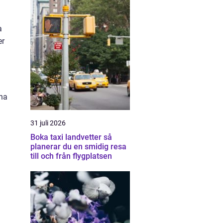
a
er
nna
31 juli 2026
Boka taxi landvetter så
planerar du en smidig resa
till och från flygplatsen