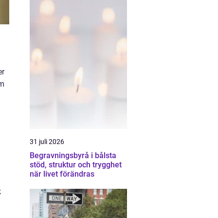
er
om
31 juli 2026
Begravningsbyrå i bålsta
stöd, struktur och trygghet
när livet förändras
k