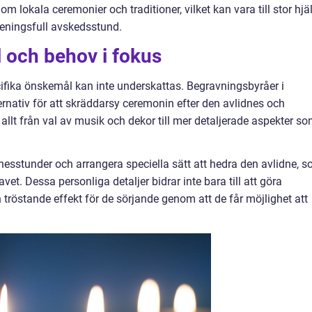
lokala ceremonier och traditioner, vilket kan vara till stor hjä
meningsfull avskedsstund.
 och behov i fokus
ifika önskemål kan inte underskattas. Begravningsbyråer i
ernativ för att skräddarsy ceremonin efter den avlidnes och
allt från val av musik och dekor till mer detaljerade aspekter s
nesstunder och arrangera speciella sätt att hedra den avlidne, 
avet. Dessa personliga detaljer bidrar inte bara till att göra
tröstande effekt för de sörjande genom att de får möjlighet att