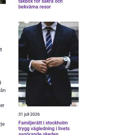
takbox för säkra och
bekväma resor
a
t
d
rån
er
31 juli 2026
Familjerätt i stockholm
rje
trygg vägledning i livets
avgörande skeden