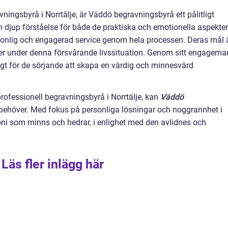
vningsbyrå i Norrtälje, är Väddö begravningsbyrå ett pålitligt
en djup förståelse för både de praktiska och emotionella aspekte
rsonlig och engagerad service genom hela processen. Deras mål 
nter under denna försvårande livssituation. Genom sitt engagem
gt för de sörjande att skapa en värdig och minnesvärd
professionell begravningsbyrå i Norrtälje, kan
Väddö
behöver. Med fokus på personliga lösningar och noggrannhet i
moni som minns och hedrar, i enlighet med den avlidnes och
Läs fler inlägg här