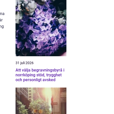
rna
är
ang
31 juli 2026
Att välja begravningsbyrå i
norrköping stöd, trygghet
och personligt avsked