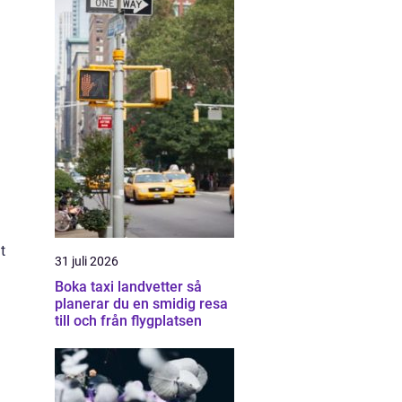
t
31 juli 2026
Boka taxi landvetter så
planerar du en smidig resa
till och från flygplatsen