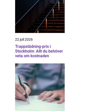
22 juli 2026
Trappstädning-pris i
Stockholm: Allt du behöver
veta om kostnaden