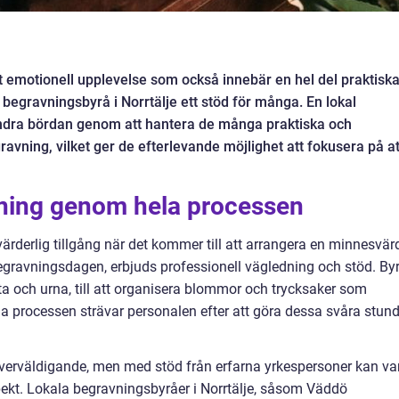
t emotionell upplevelse som också innebär en hel del praktisk
 begravningsbyrå i Norrtälje ett stöd för många. En lokal
 lindra bördan genom att hantera de många praktiska och
avning, vilket ger de efterlevande möjlighet att fokusera på at
dning genom hela processen
ärderlig tillgång när det kommer till att arrangera en minnesvär
 begravningsdagen, erbjuds professionell vägledning och stöd. By
ista och urna, till att organisera blommor och trycksaker som
 processen strävar personalen efter att göra dessa svåra stund
verväldigande, men med stöd från erfarna yrkespersoner kan va
ekt. Lokala begravningsbyråer i Norrtälje, såsom Väddö