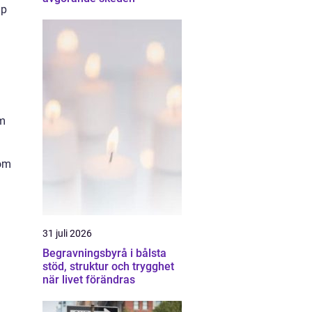
lp
om
som
31 juli 2026
Begravningsbyrå i bålsta
stöd, struktur och trygghet
när livet förändras