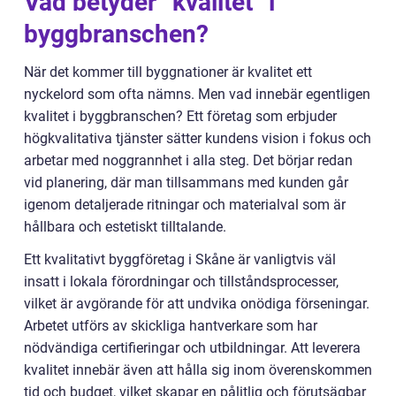
Vad betyder ”kvalitet” i
byggbranschen?
När det kommer till byggnationer är kvalitet ett
nyckelord som ofta nämns. Men vad innebär egentligen
kvalitet i byggbranschen? Ett företag som erbjuder
högkvalitativa tjänster sätter kundens vision i fokus och
arbetar med noggrannhet i alla steg. Det börjar redan
vid planering, där man tillsammans med kunden går
igenom detaljerade ritningar och materialval som är
hållbara och estetiskt tilltalande.
Ett kvalitativt byggföretag i Skåne är vanligtvis väl
insatt i lokala förordningar och tillståndsprocesser,
vilket är avgörande för att undvika onödiga förseningar.
Arbetet utförs av skickliga hantverkare som har
nödvändiga certifieringar och utbildningar. Att leverera
kvalitet innebär även att hålla sig inom överenskommen
tid och budget, vilket skapar en pålitlig och förutsägbar