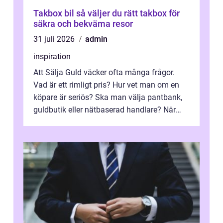
Takbox bil så väljer du rätt takbox för
säkra och bekväma resor
31 juli 2026
admin
inspiration
Att Sälja Guld väcker ofta många frågor.
Vad är ett rimligt pris? Hur vet man om en
köpare är seriös? Ska man välja pantbank,
guldbutik eller nätbaserad handlare? När
marknadspriserna svänger snabbt v...