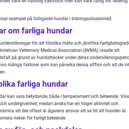
nses vara en naturlig vakthund men kan vara farlig vid felaktig
isar exempel på farligaste hundar i träningssituationer]
ar om farliga hundar
 undersökningar för att försöka mäta och jämföra farlighetsgra
 American Veterinary Medical Association (AVMA) visade att
 dödsfall på grund av hundattacker under deras undersökningsperi
 finns många faktorer som kan påverka dessa siffror och att de in
en.
lika farliga hundar
undar kan vara betydande, både i temperament och beteende. Vis
ch undergivenhet, medan andra har en högre aktivitet och
t nämna att det oftast är ägarens ansvar att se till att hunden är
imera risken för farligt beteende.