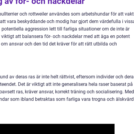
 av för- och nackdelar
bullterrier och rottweiler användes som arbetshundar för att vak
att vara beskyddande och modig har gjort dem värdefulla i viss
otentiella aggression lett till farliga situationer om de inte är
 viktigt att balansera för- och nackdelar med att äga en potent
om ansvar och den tid det kräver för att rätt utbilda och
nd av deras ras är inte helt rättvist, eftersom individer och der
endet. Det är viktigt att inte generalisera hela raser baserat på
oavsett ras, kräver ansvar, korrekt träning och socialisering. Med
dar som ibland betraktas som farliga vara trogna och älskvär