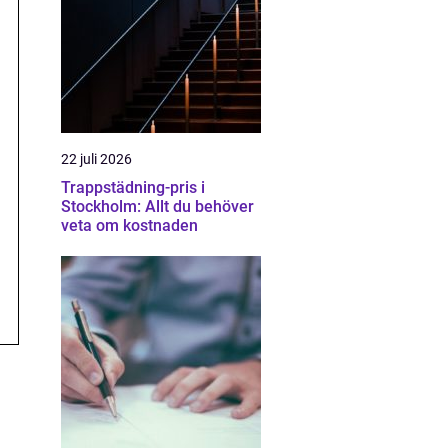
22 juli 2026
Trappstädning-pris i
Stockholm: Allt du behöver
veta om kostnaden