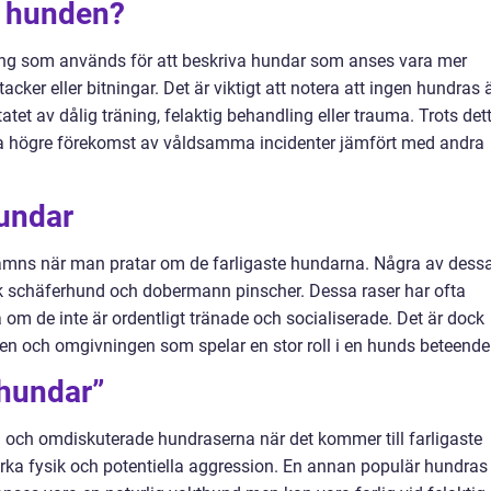
e hunden?
ing som används för att beskriva hundar som anses vara mer
ker eller bitningar. Det är viktigt att notera att ingen hundras 
ltatet av dålig träning, felaktig behandling eller trauma. Trots det
ha högre förekomst av våldsamma incidenter jämfört med andra
hundar
nämns när man pratar om de farligaste hundarna. Några av dess
 tysk schäferhund och dobermann pinscher. Dessa raser har ofta
om de inte är ordentligt tränade och socialiserade. Det är dock
viden och omgivningen som spelar en stor roll i en hunds beteende
 hundar”
da och omdiskuterade hundraserna när det kommer till farligaste
arka fysik och potentiella aggression. En annan populär hundras