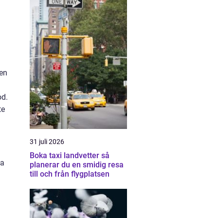
den
od.
te
31 juli 2026
Boka taxi landvetter så
sa
planerar du en smidig resa
till och från flygplatsen