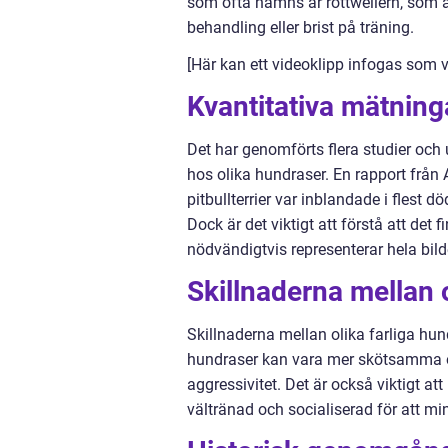
som ofta nämns är rottweilern, som a
behandling eller brist på träning.
[Här kan ett videoklipp infogas som v
Kvantitativa mätning
Det har genomförts flera studier och
hos olika hundraser. En rapport från
pitbullterrier var inblandade i flest
Dock är det viktigt att förstå att det
nödvändigtvis representerar hela bild
Skillnaderna mellan o
Skillnaderna mellan olika farliga h
hundraser kan vara mer skötsamma o
aggressivitet. Det är också viktigt at
vältränad och socialiserad för att min