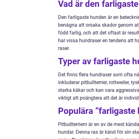
Vad är den farligast
Den farligaste hunden är en beteckn
benägna att orsaka skador genom attac
född farlig, och att det oftast är resu
har vissa hundraser en tendens att 
raser.
Typer av farligaste 
Det finns flera hundraser som ofta 
inkluderar pitbullterrier, rottweiler,
starka käkar och kan vara aggressiva 
viktigt att poängtera att det är indi
Populära ”farligaste
Pitbullterriern är en av de mest kän
hundar. Denna ras är känd för sin st