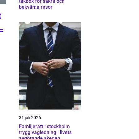
takbox för säkra och
bekväma resor
t
=
31 juli 2026
Familjerätt i stockholm
trygg vägledning i livets
avgörande skeden