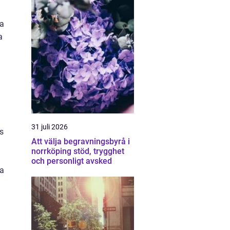
ta
a
31 juli 2026
as
Att välja begravningsbyrå i
norrköping stöd, trygghet
och personligt avsked
da