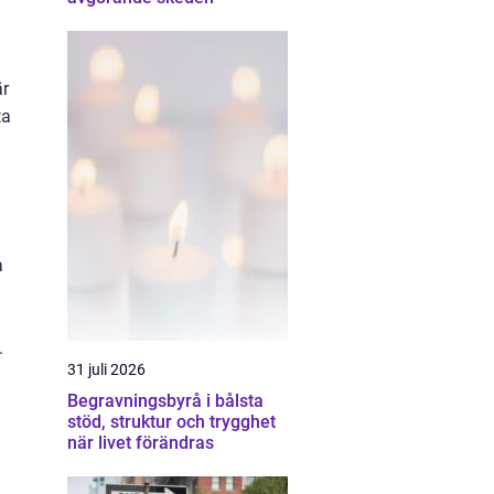
är
ta
a
.
31 juli 2026
Begravningsbyrå i bålsta
stöd, struktur och trygghet
när livet förändras