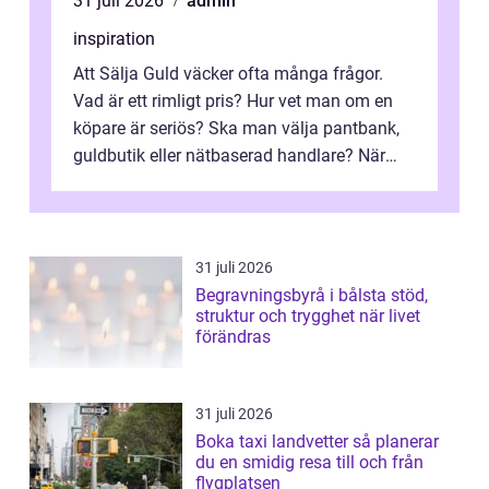
31 juli 2026
admin
inspiration
Att Sälja Guld väcker ofta många frågor.
Vad är ett rimligt pris? Hur vet man om en
köpare är seriös? Ska man välja pantbank,
guldbutik eller nätbaserad handlare? När
marknadspriserna svänger snabbt v...
31 juli 2026
Begravningsbyrå i bålsta stöd,
struktur och trygghet när livet
förändras
31 juli 2026
Boka taxi landvetter så planerar
du en smidig resa till och från
flygplatsen