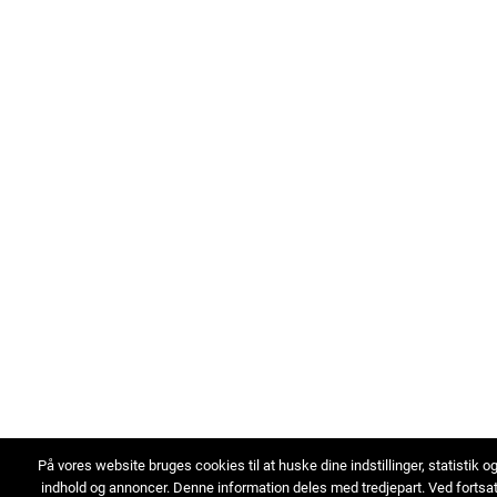
På vores website bruges cookies til at huske dine indstillinger, statistik o
indhold og annoncer. Denne information deles med tredjepart. Ved fortsa