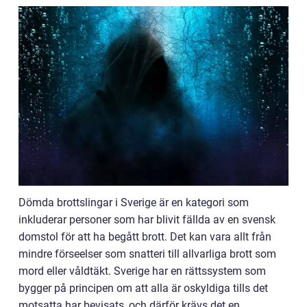
Dömda brottslingar i Sverige är en kategori som
inkluderar personer som har blivit fällda av en svensk
domstol för att ha begått brott. Det kan vara allt från
mindre förseelser som snatteri till allvarliga brott som
mord eller våldtäkt. Sverige har en rättssystem som
bygger på principen om att alla är oskyldiga tills det
motsatta har bevisats, och därför krävs det en