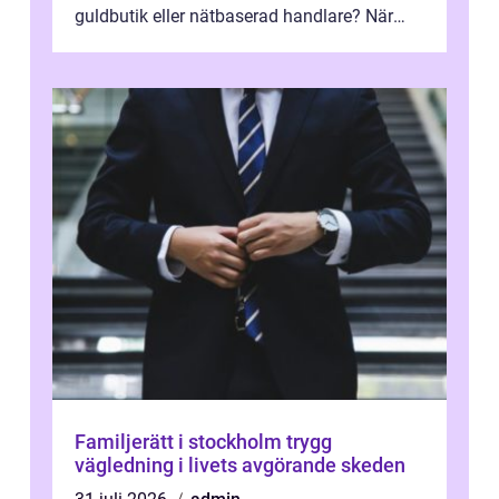
guldbutik eller nätbaserad handlare? När
marknadspriserna svänger snabbt v...
Familjerätt i stockholm trygg
vägledning i livets avgörande skeden