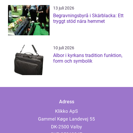
13 juli 2026
Begravningsbyrå i Skärblacka: Ett
tryggt stöd nära hemmet
10 juli 2026
Albor i kyrkans tradition funktion,
form och symbolik
Adress