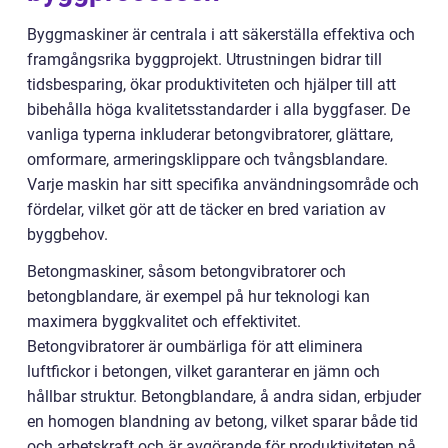
Byggmaskiner är centrala i att säkerställa effektiva och
framgångsrika byggprojekt. Utrustningen bidrar till
tidsbesparing, ökar produktiviteten och hjälper till att
bibehålla höga kvalitetsstandarder i alla byggfaser. De
vanliga typerna inkluderar betongvibratorer, glättare,
omformare, armeringsklippare och tvångsblandare.
Varje maskin har sitt specifika användningsområde och
fördelar, vilket gör att de täcker en bred variation av
byggbehov.
Betongmaskiner, såsom betongvibratorer och
betongblandare, är exempel på hur teknologi kan
maximera byggkvalitet och effektivitet.
Betongvibratorer är oumbärliga för att eliminera
luftfickor i betongen, vilket garanterar en jämn och
hållbar struktur. Betongblandare, å andra sidan, erbjuder
en homogen blandning av betong, vilket sparar både tid
och arbetskraft och är avgörande för produktiviteten på