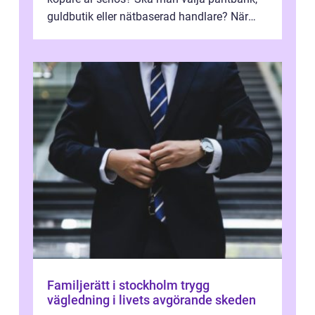
guldbutik eller nätbaserad handlare? När
marknadspriserna svänger snabbt v...
Familjerätt i stockholm trygg
vägledning i livets avgörande skeden