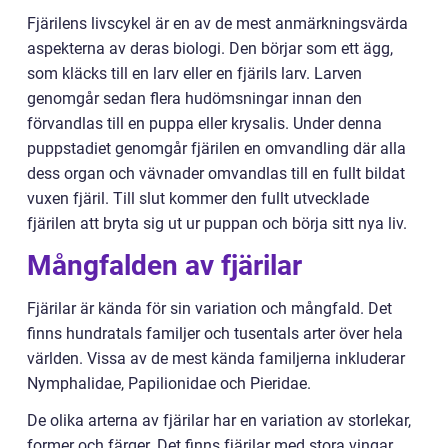
Fjärilens livscykel är en av de mest anmärkningsvärda
aspekterna av deras biologi. Den börjar som ett ägg,
som kläcks till en larv eller en fjärils larv. Larven
genomgår sedan flera hudömsningar innan den
förvandlas till en puppa eller krysalis. Under denna
puppstadiet genomgår fjärilen en omvandling där alla
dess organ och vävnader omvandlas till en fullt bildat
vuxen fjäril. Till slut kommer den fullt utvecklade
fjärilen att bryta sig ut ur puppan och börja sitt nya liv.
Mångfalden av fjärilar
Fjärilar är kända för sin variation och mångfald. Det
finns hundratals familjer och tusentals arter över hela
världen. Vissa av de mest kända familjerna inkluderar
Nymphalidae, Papilionidae och Pieridae.
De olika arterna av fjärilar har en variation av storlekar,
former och färger. Det finns fjärilar med stora vingar