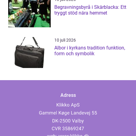
Begravningsbyrå i Skärblacka: Ett
tryggt stöd nära hemmet
10 juli 2026
Albor i kyrkans tradition funktion,
form och symbolik
Adress