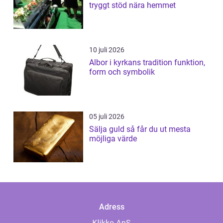
tryggt stöd nära hemmet
10 juli 2026
Albor i kyrkans tradition funktion,
form och symbolik
05 juli 2026
Sälja guld så får du ut mesta
möjliga värde
Adress