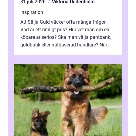
31 juli 2026
Viktoria Uddenholm
inspiration
Att Sälja Guld väcker ofta många frågor.
Vad är ett rimligt pris? Hur vet man om en
köpare är seriös? Ska man välja pantbank,
guldbutik eller nätbaserad handlare? När
marknadspriserna svänger snabbt v...