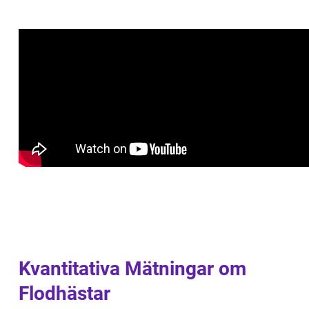
Kvantitativa Mätningar om
Flodhästar