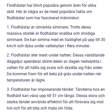
Flodhästar har blivit populära genom åren för olika
skäl. Här är några av de mest populära fakta om
flodhästar som har fascinerat människor:
1. Flodhästar är utmärkta simmare: Trotts deras
massiva storlek är flodhästar snabba och smidiga
simmare. De kan simma med en hastighet på upp till 30
km/h och dyka under vattenytan i flera minuter.
2. Flodhästar äter mest under natten: Dessa växtätande
däggdjur spenderar större delen av dagen nedsänkta i
vatten för att hålla sig svala och skydda sig från solen.
De kommer fram för att beta på gräs under natten när
temperaturen är lägre.
3. Flodhästar har imponerande tänder: Tänderna hos en
flodhäst kan växa upp till 51 cm långa. Dessa stora och
starka tänder används effektivt för att försvara sig mot
hot och för att bita och mala sin föda.