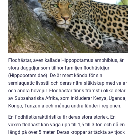
Flodhästar, även kallade Hippopotamus amphibius, är
stora däggdjur som tillhör familjen flodhästdjur
(Hippopotamidae). De är mest kända för sin
semiaquatic livsstil och deras nära släktskap med valar
och andra hovdjur. Flodhästar finns främst i olika delar
av Subsahariska Afrika, som inkluderar Kenya, Uganda,
Kongo, Tanzania och många andra länder i regionen.
En flodhästkaraktäristika är deras stora storlek. En
vuxen flodhäst kan väga upp till 1,5 till 3 ton och nå en
längd på över 5 meter. Deras kroppar är täckta av tjock