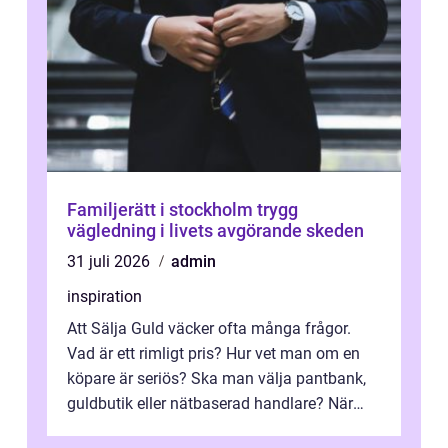
Familjerätt i stockholm trygg
vägledning i livets avgörande skeden
31 juli 2026
admin
inspiration
Att Sälja Guld väcker ofta många frågor.
Vad är ett rimligt pris? Hur vet man om en
köpare är seriös? Ska man välja pantbank,
guldbutik eller nätbaserad handlare? När
marknadspriserna svänger snabbt v...