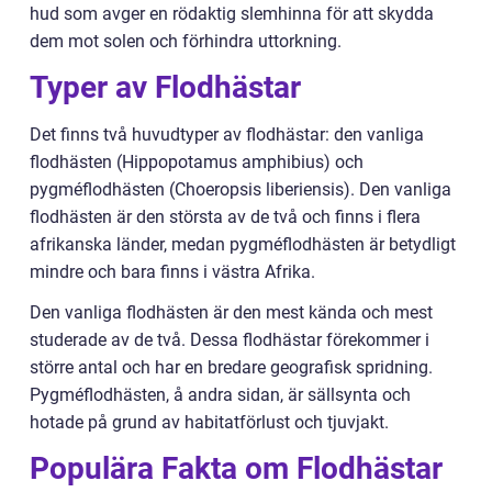
hud som avger en rödaktig slemhinna för att skydda
dem mot solen och förhindra uttorkning.
Typer av Flodhästar
Det finns två huvudtyper av flodhästar: den vanliga
flodhästen (Hippopotamus amphibius) och
pygméflodhästen (Choeropsis liberiensis). Den vanliga
flodhästen är den största av de två och finns i flera
afrikanska länder, medan pygméflodhästen är betydligt
mindre och bara finns i västra Afrika.
Den vanliga flodhästen är den mest kända och mest
studerade av de två. Dessa flodhästar förekommer i
större antal och har en bredare geografisk spridning.
Pygméflodhästen, å andra sidan, är sällsynta och
hotade på grund av habitatförlust och tjuvjakt.
Populära Fakta om Flodhästar