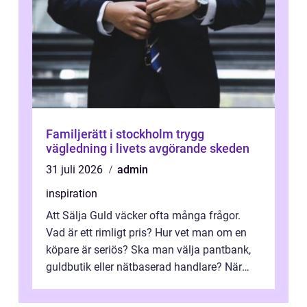
Familjerätt i stockholm trygg
vägledning i livets avgörande skeden
31 juli 2026
admin
inspiration
Att Sälja Guld väcker ofta många frågor.
Vad är ett rimligt pris? Hur vet man om en
köpare är seriös? Ska man välja pantbank,
guldbutik eller nätbaserad handlare? När
marknadspriserna svänger snabbt v...