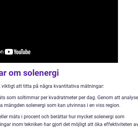
ar om solenergi
 viktigt att titta på några kvantitativa mätningar:
mäts som soltimmar per kvadratmeter per dag. Genom att analys
a mängden solenergi som kan utvinnas i en viss region.
lceller mäts i procent och berättar hur mycket solenergi som
ngar inom tekniken har gjort det möjligt att öka effektiviteten a