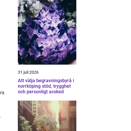
31 juli 2026
Att välja begravningsbyrå i
norrköping stöd, trygghet
och personligt avsked
era
v