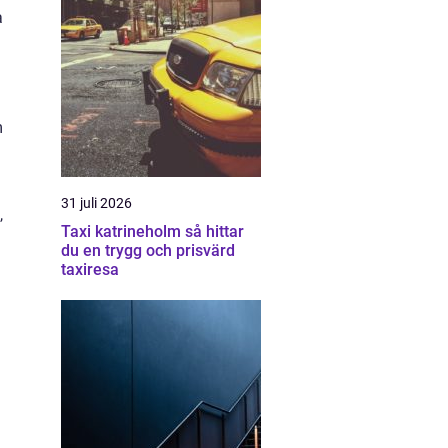
a
m
31 juli 2026
,
Taxi katrineholm så hittar
du en trygg och prisvärd
taxiresa
n