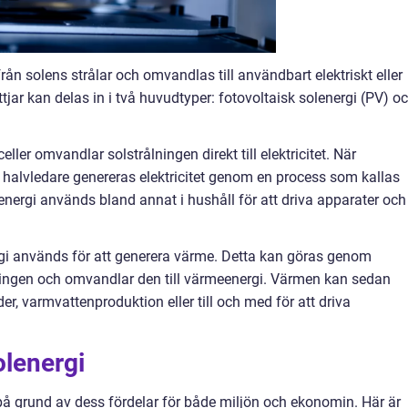
rån solens strålar och omvandlas till användbart elektriskt eller
ttjar kan delas in i två huvudtyper: fotovoltaisk solenergi (PV) o
ller omvandlar solstrålningen direkt till elektricitet. När
s halvledare genereras elektricitet genom en process som kallas
lenergi används bland annat i hushåll för att driva apparater och
rgi används för att generera värme. Detta kan göras genom
ningen och omvandlar den till värmeenergi. Värmen kan sedan
, varmvattenproduktion eller till och med för att driva
olenergi
t på grund av dess fördelar för både miljön och ekonomin. Här är