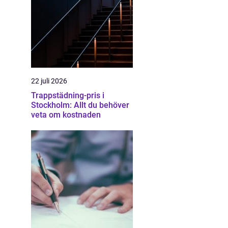
22 juli 2026
Trappstädning-pris i
Stockholm: Allt du behöver
veta om kostnaden