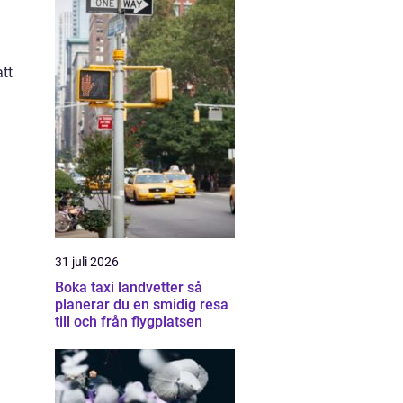
att
31 juli 2026
Boka taxi landvetter så
planerar du en smidig resa
till och från flygplatsen