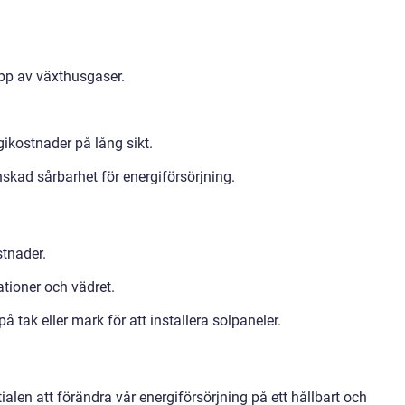
pp av växthusgaser.
ikostnader på lång sikt.
skad sårbarhet för energiförsörjning.
stnader.
ationer och vädret.
 tak eller mark för att installera solpaneler.
ialen att förändra vår energiförsörjning på ett hållbart och