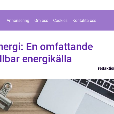
Annonsering
Om oss
Cookies
Kontakta oss
nergi: En omfattande
ållbar energikälla
redaktio