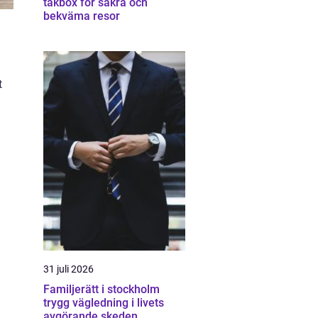
takbox för säkra och
bekväma resor
t
31 juli 2026
Familjerätt i stockholm
trygg vägledning i livets
avgörande skeden