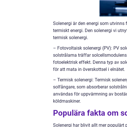
Solenergi är den energi som utvinns f
termiskt energi. Den solenergi vi utny
termisk solenergi.
– Fotovoltaisk solenergi (PV): PV solce
solstrålarna träffar solcellsmodulen
fotoelektrisk effekt. Denna typ av so
för att mata in överskottsel i elnätet.
– Termisk solenergi: Termisk solene
solfångare, som absorberar solstrål
användas för uppvärmning av bostäder
köldmaskiner.
Populära fakta om s
Solenergi har blivit allt mer populär