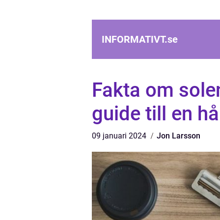
INFORMATIVT.
se
Fakta om sole
guide till en h
09 januari 2024
Jon Larsson