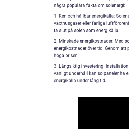
några populära fakta om solenergi:
1. Ren och hållbar energikälla: Solen
växthusgaser eller farliga luftföroren
ta slut på solen som energikälla.
2. Minskade energikostnader: Med so
energikostnader över tid. Genom att p
höga priser.
3. Långsiktig investering: Installati
vanligt underhåll kan solpaneler ha en
energikälla under lång tid.