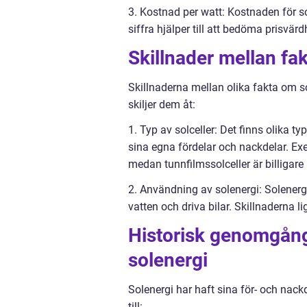
3. Kostnad per watt: Kostnaden för s
siffra hjälper till att bedöma prisvär
Skillnader mellan fa
Skillnaderna mellan olika fakta om so
skiljer dem åt:
1. Typ av solceller: Det finns olika t
sina egna fördelar och nackdelar. Exe
medan tunnfilmssolceller är billigare
2. Användning av solenergi: Solenergi
vatten och driva bilar. Skillnaderna l
Historisk genomgång
solenergi
Solenergi har haft sina för- och nack
till: