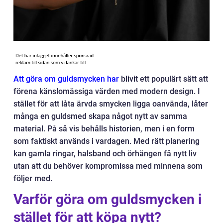
Att göra om guldsmycken har
blivit ett populärt sätt att
förena känslomässiga värden med modern design. I
stället för att låta ärvda smycken ligga oanvända, låter
många en guldsmed skapa något nytt av samma
material. På så vis behålls historien, men i en form
som faktiskt används i vardagen. Med rätt planering
kan gamla ringar, halsband och örhängen få nytt liv
utan att du behöver kompromissa med minnena som
följer med.
Varför göra om guldsmycken i
stället för att köpa nytt?