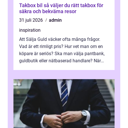
Takbox bil så väljer du rätt takbox för
säkra och bekväma resor
31 juli 2026
admin
inspiration
Att Sälja Guld väcker ofta många frågor.
Vad är ett rimligt pris? Hur vet man om en
köpare är seriös? Ska man välja pantbank,
guldbutik eller nätbaserad handlare? När
marknadspriserna svänger snabbt v...