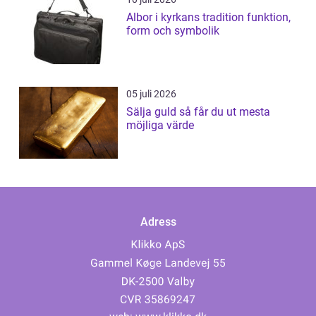
Albor i kyrkans tradition funktion,
form och symbolik
05 juli 2026
Sälja guld så får du ut mesta
möjliga värde
Adress