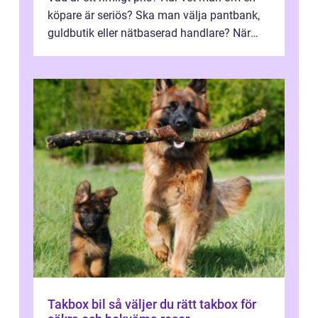
köpare är seriös? Ska man välja pantbank,
guldbutik eller nätbaserad handlare? När
marknadspriserna svänger snabbt v...
Takbox bil så väljer du rätt takbox för