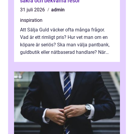
säkra och bekväma resor
31 juli 2026
admin
inspiration
Att Sälja Guld väcker ofta många frågor.
Vad är ett rimligt pris? Hur vet man om en
köpare är seriös? Ska man välja pantbank,
guldbutik eller nätbaserad handlare? När
marknadspriserna svänger snabbt v...