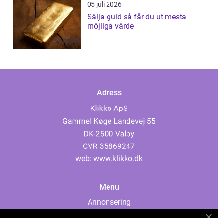
05 juli 2026
Sälja guld så får du ut mesta
möjliga värde
Adress
web:
www.klikko.dk
Menu
Annonsering
Om oss