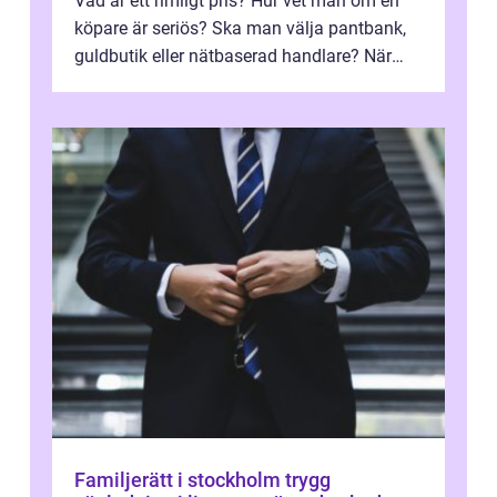
Vad är ett rimligt pris? Hur vet man om en
köpare är seriös? Ska man välja pantbank,
guldbutik eller nätbaserad handlare? När
marknadspriserna svänger snabbt v...
Familjerätt i stockholm trygg