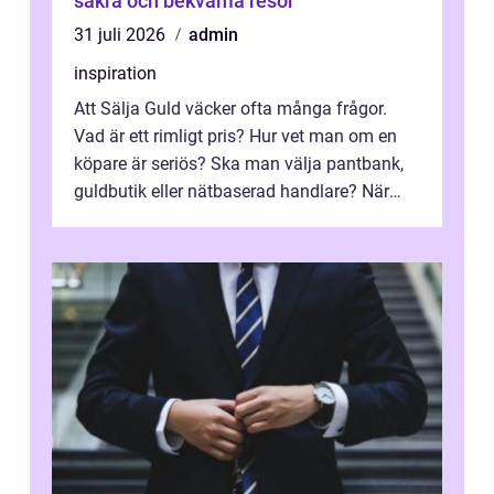
säkra och bekväma resor
31 juli 2026
admin
inspiration
Att Sälja Guld väcker ofta många frågor.
Vad är ett rimligt pris? Hur vet man om en
köpare är seriös? Ska man välja pantbank,
guldbutik eller nätbaserad handlare? När
marknadspriserna svänger snabbt v...