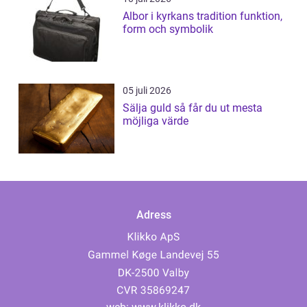
Albor i kyrkans tradition funktion,
form och symbolik
05 juli 2026
Sälja guld så får du ut mesta
möjliga värde
Adress