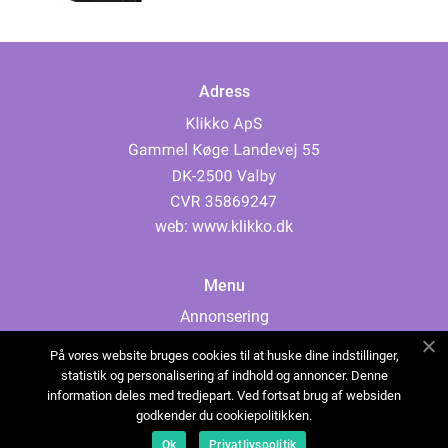
Adress
web:
www.klikko.dk
Menu
Annonsering
Om oss
På vores website bruges cookies til at huske dine indstillinger,
Cookies
statistik og personalisering af indhold og annoncer. Denne
information deles med tredjepart. Ved fortsat brug af websiden
Kontakta oss
godkender du cookiepolitikken.
Sitemap
Ok
Privatlivspolitik