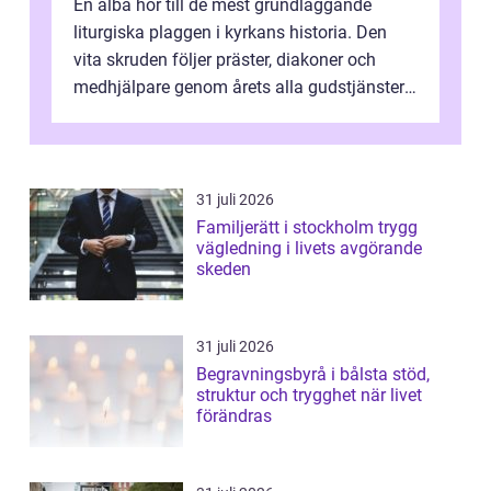
En alba hör till de mest grundläggande
liturgiska plaggen i kyrkans historia. Den
vita skruden följer präster, diakoner och
medhjälpare genom årets alla gudstjänster,
från dop och konfirmation till br...
31 juli 2026
Familjerätt i stockholm trygg
vägledning i livets avgörande
skeden
31 juli 2026
Begravningsbyrå i bålsta stöd,
struktur och trygghet när livet
förändras