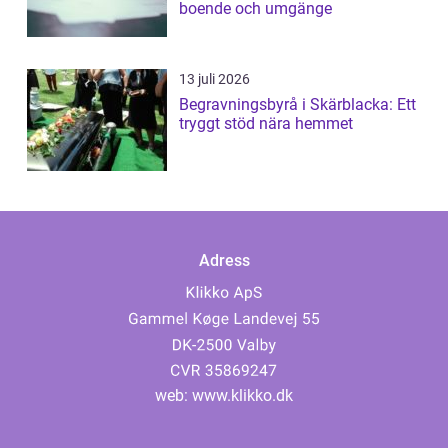
boende och umgänge
13 juli 2026
Begravningsbyrå i Skärblacka: Ett
tryggt stöd nära hemmet
Adress
web:
www.klikko.dk