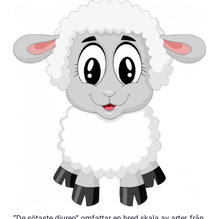
”De sötaste djuren” omfattar en bred skala av arter, från