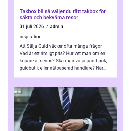
Takbox bil så väljer du rätt takbox för
säkra och bekväma resor
31 juli 2026
admin
inspiration
Att Sälja Guld väcker ofta många frågor.
Vad är ett rimligt pris? Hur vet man om en
köpare är seriös? Ska man välja pantbank,
guldbutik eller nätbaserad handlare? När
marknadspriserna svänger snabbt v...