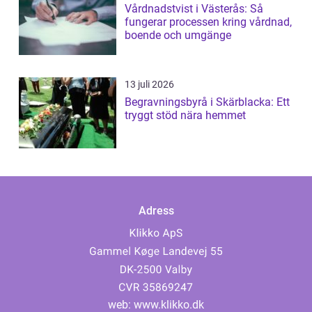
Vårdnadstvist i Västerås: Så
fungerar processen kring vårdnad,
boende och umgänge
13 juli 2026
Begravningsbyrå i Skärblacka: Ett
tryggt stöd nära hemmet
Adress
web:
www.klikko.dk