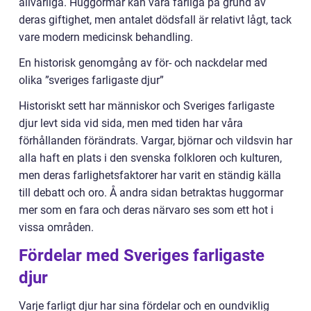
allvarliga. Huggormar kan vara farliga på grund av
deras giftighet, men antalet dödsfall är relativt lågt, tack
vare modern medicinsk behandling.
En historisk genomgång av för- och nackdelar med
olika ”sveriges farligaste djur”
Historiskt sett har människor och Sveriges farligaste
djur levt sida vid sida, men med tiden har våra
förhållanden förändrats. Vargar, björnar och vildsvin har
alla haft en plats i den svenska folkloren och kulturen,
men deras farlighetsfaktorer har varit en ständig källa
till debatt och oro. Å andra sidan betraktas huggormar
mer som en fara och deras närvaro ses som ett hot i
vissa områden.
Fördelar med Sveriges farligaste
djur
Varje farligt djur har sina fördelar och en oundviklig