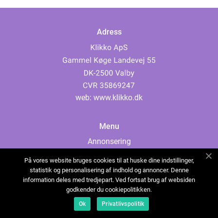
Adress
web:
www.klikko.dk
Menu
Annonsering
Om oss
På vores website bruges cookies til at huske dine indstillinger,
Cookies
statistik og personalisering af indhold og annoncer. Denne
information deles med tredjepart. Ved fortsat brug af websiden
Kontakta oss
godkender du cookiepolitikken.
Sitemap
Ok
Privatlivspolitik