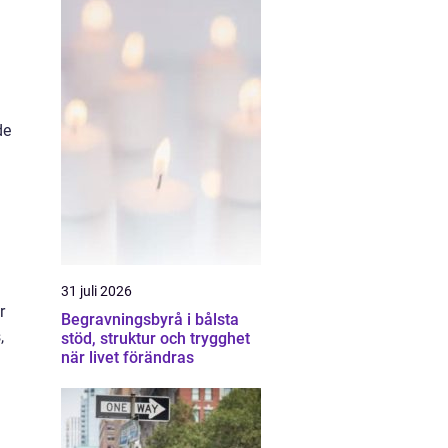
de
31 juli 2026
r
Begravningsbyrå i bålsta
,
stöd, struktur och trygghet
när livet förändras