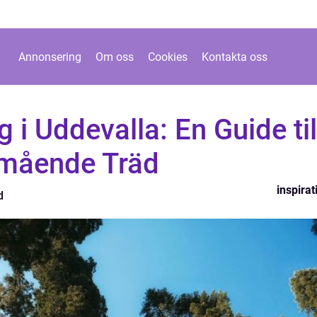
Annonsering
Om oss
Cookies
Kontakta oss
 i Uddevalla: En Guide til
lmående Träd
inspirat
d