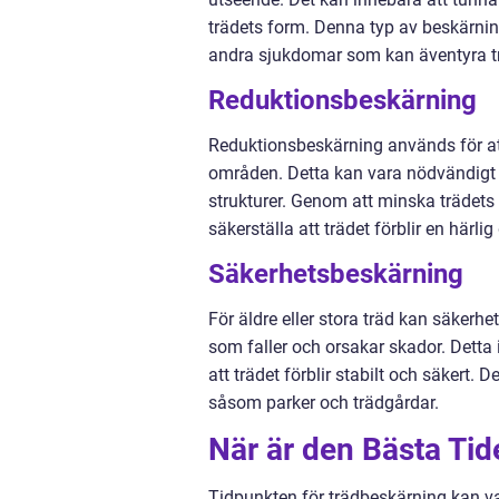
trädets form. Denna typ av beskärnin
andra sjukdomar som kan äventyra tr
Reduktionsbeskärning
Reduktionsbeskärning används för att 
områden. Detta kan vara nödvändigt n
strukturer. Genom att minska trädets 
säkerställa att trädet förblir en härli
Säkerhetsbeskärning
För äldre eller stora träd kan säkerh
som faller och orsakar skador. Detta i
att trädet förblir stabilt och säkert. 
såsom parker och trädgårdar.
När är den Bästa Tid
Tidpunkten för trädbeskärning kan va