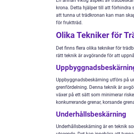
En annan viktig aspekt av trädbeskär
krona. Detta hjälper till att förhind
att tunna ut trädkronan kan man skapa
för fruktträd.
Olika Tekniker för T
Det finns flera olika tekniker för trä
rätt teknik är avgörande för att uppn
Uppbyggnadsbeskärnin
Uppbyggnadsbeskärning utförs på unga
grenfördelning. Denna teknik är avgör
växer på ett sätt som minimerar risk
konkurrerande grenar, korsande gren
Underhållsbeskärning
Underhållsbeskärning är en teknik so
utseende. Det kan innebära att tunna