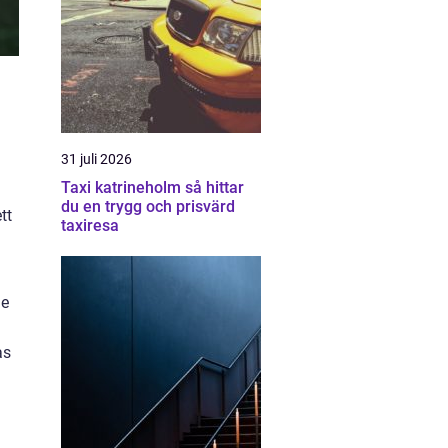
31 juli 2026
Taxi katrineholm så hittar
du en trygg och prisvärd
tt
taxiresa
de
as