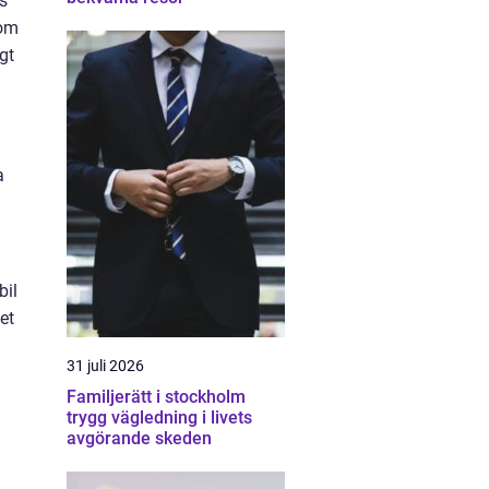
s
nom
gt
a
bil
et
31 juli 2026
Familjerätt i stockholm
trygg vägledning i livets
avgörande skeden