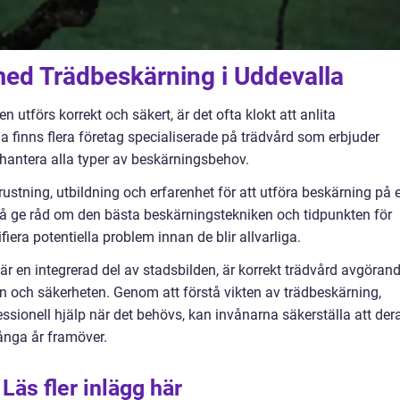
med Trädbeskärning i Uddevalla
n utförs korrekt och säkert, är det ofta klokt att anlita
la finns flera företag specialiserade på trädvård som erbjuder
 hantera alla typer av beskärningsbehov.
rustning, utbildning och erfarenhet för att utföra beskärning på e
kså ge råd om den bästa beskärningstekniken och tidpunkten för
tifiera potentiella problem innan de blir allvarliga.
är en integrerad del av stadsbilden, är korrekt trädvård avgöran
en och säkerheten. Genom att förstå vikten av trädbeskärning,
essionell hjälp när det behövs, kan invånarna säkerställa att der
många år framöver.
Läs fler inlägg här