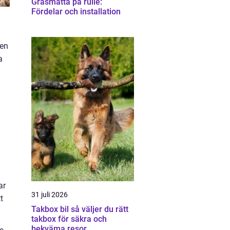
Gräsmatta på rulle:
Fördelar och installation
 en
a
ar
31 juli 2026
t
Takbox bil så väljer du rätt
takbox för säkra och
bekväma resor