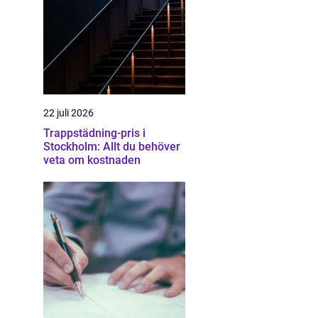
22 juli 2026
Trappstädning-pris i
Stockholm: Allt du behöver
veta om kostnaden