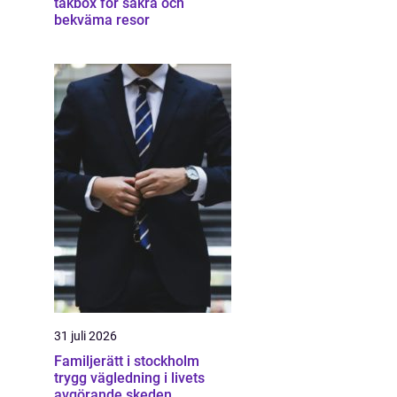
takbox för säkra och
bekväma resor
31 juli 2026
Familjerätt i stockholm
trygg vägledning i livets
avgörande skeden