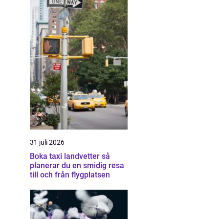
31 juli 2026
Boka taxi landvetter så
planerar du en smidig resa
till och från flygplatsen