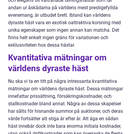
och elegans till vältränade tävlingshästar som tar
andan ur åskådarna på världens mest prestigefyllda
evenemang, är utbudet brett. Ibland kan världens
dyraste häst vara en exotisk oattraktiva korsning med
unika egenskaper som ingen annan kan matcha. Det
finns helt enkelt ingen gräns för variationen och
exklusiviteten hos dessa hästar.
Kvantitativa mätningar om
världens dyraste häst
Nu ska vi ta en titt på några intressanta kvantitativa
mätningar om världens dyraste häst. Dessa mätningar
innefattar prissättning, försäkringskostnader, och
stallkostnader bland annat. Några av dessa skapelser
har sålts för hisnande summor på auktioner, och deras
värde fortsätter att stiga år efter år. Att äga en sådan
häst innebär dock inte bara enorma initiala kostnader,
utan också driftkostnader som kan överraska de flesta.