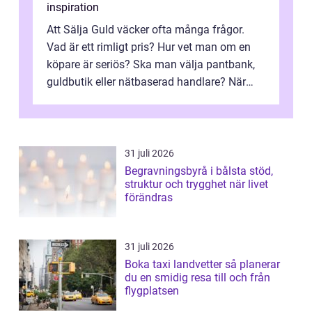
inspiration
Att Sälja Guld väcker ofta många frågor.
Vad är ett rimligt pris? Hur vet man om en
köpare är seriös? Ska man välja pantbank,
guldbutik eller nätbaserad handlare? När
marknadspriserna svänger snabbt v...
31 juli 2026
Begravningsbyrå i bålsta stöd,
struktur och trygghet när livet
förändras
31 juli 2026
Boka taxi landvetter så planerar
du en smidig resa till och från
flygplatsen