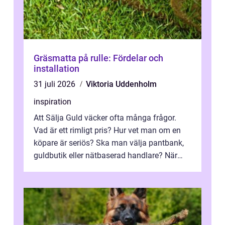
Gräsmatta på rulle: Fördelar och
installation
31 juli 2026
Viktoria Uddenholm
inspiration
Att Sälja Guld väcker ofta många frågor.
Vad är ett rimligt pris? Hur vet man om en
köpare är seriös? Ska man välja pantbank,
guldbutik eller nätbaserad handlare? När
marknadspriserna svänger snabbt v...