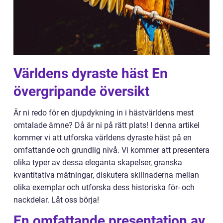
Världens dyraste häst En
övergripande översikt
Är ni redo för en djupdykning in i hästvärldens mest
omtalade ämne? Då är ni på rätt plats! I denna artikel
kommer vi att utforska världens dyraste häst på en
omfattande och grundlig nivå. Vi kommer att presentera
olika typer av dessa eleganta skapelser, granska
kvantitativa mätningar, diskutera skillnaderna mellan
olika exemplar och utforska dess historiska för- och
nackdelar. Låt oss börja!
En omfattande presentation av