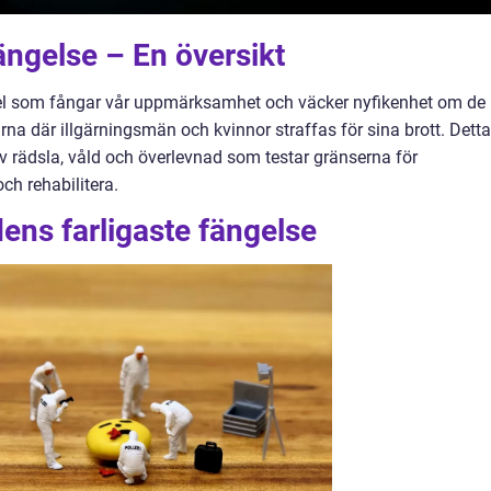
ängelse – En översikt
titel som fångar vår uppmärksamhet och väcker nyfikenhet om de
na där illgärningsmän och kvinnor straffas för sina brott. Detta
v rädsla, våld och överlevnad som testar gränserna för
ch rehabilitera.
dens farligaste fängelse