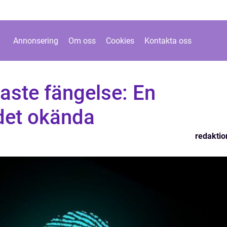
Annonsering
Om oss
Cookies
Kontakta oss
gaste fängelse: En
 det okända
redaktio