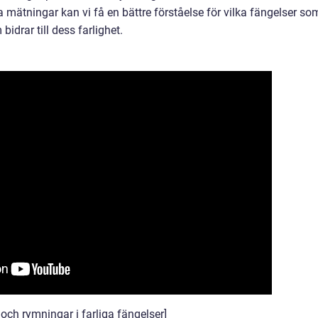
mätningar kan vi få en bättre förståelse för vilka fängelser so
bidrar till dess farlighet.
 och rymningar i farliga fängelser]