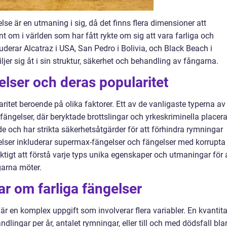
else är en utmaning i sig, då det finns flera dimensioner att
nt om i världen som har fått rykte om sig att vara farliga och
derar Alcatraz i USA, San Pedro i Bolivia, och Black Beach i
jer sig åt i sin struktur, säkerhet och behandling av fångarna.
elser och deras popularitet
ritet beroende på olika faktorer. Ett av de vanligaste typerna av
ängelser, där beryktade brottslingar och yrkeskriminella placera
e och har strikta säkerhetsåtgärder för att förhindra rymningar
gelser inkluderar supermax-fängelser och fängelser med korrupta
viktigt att förstå varje typs unika egenskaper och utmaningar för 
garna möter.
ar om farliga fängelser
är en komplex uppgift som involverar flera variabler. En kvantita
lingar per år, antalet rymningar, eller till och med dödsfall bl