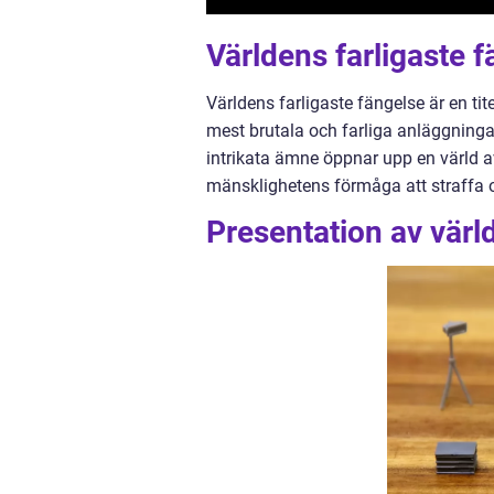
Världens farligaste f
Världens farligaste fängelse är en 
mest brutala och farliga anläggningar
intrikata ämne öppnar upp en värld a
mänsklighetens förmåga att straffa o
Presentation av värl