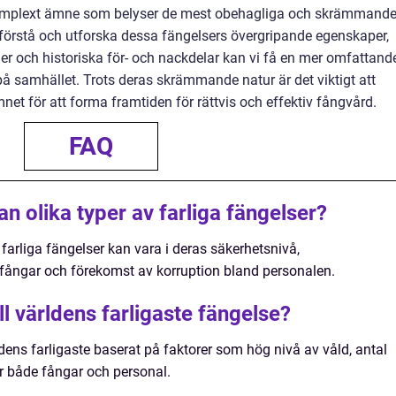
t komplext ämne som belyser de mest obehagliga och skrämmand
förstå och utforska dessa fängelsers övergripande egenskaper,
ader och historiska för- och nackdelar kan vi få en mer omfattand
på samhället. Trots deras skrämmande natur är det viktigt att
et för att forma framtiden för rättvis och effektiv fångvård.
FAQ
an olika typer av farliga fängelser?
 farliga fängelser kan vara i deras säkerhetsnivå,
 fångar och förekomst av korruption bland personalen.
ll världens farligaste fängelse?
dens farligaste baserat på faktorer som hög nivå av våld, antal
ör både fångar och personal.