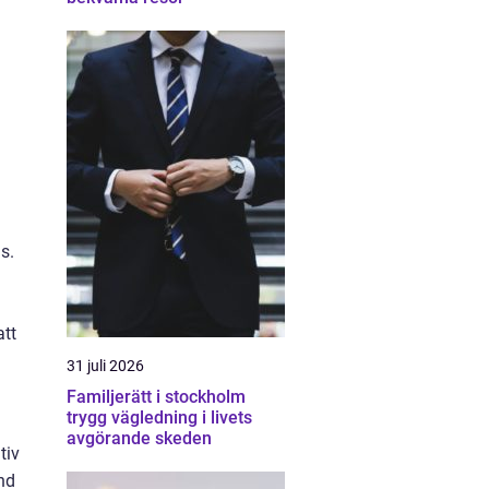
s.
att
31 juli 2026
Familjerätt i stockholm
trygg vägledning i livets
avgörande skeden
tiv
and