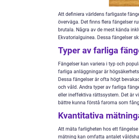
Att definiera världens farligaste fäng
överväga. Det finns flera fängelser ru
brutala. Några av de mest kända inklu
Ekvatorialguinea. Dessa fängelser skil
Typer av farliga fäng
Fängelser kan variera i typ och popula
farliga anläggningar är högsäkerhetsf
Dessa fängelser är ofta högt bevakad
och våld. Andra typer av farliga fän
eller ineffektiva rättssystem. Det är 
bättre kunna förstå farorna som fån
Kvantitativa mätning
Att mäta farligheten hos ett fängelse 
mätning kan omfatta antalet våldshand