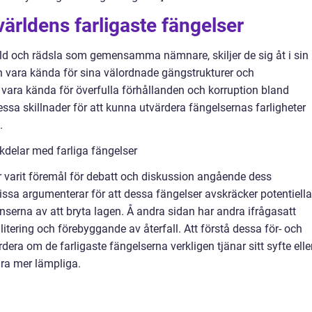
världens farligaste fängelser
åld och rädsla som gemensamma nämnare, skiljer de sig åt i sin
an vara kända för sina välordnade gängstrukturer och
vara kända för överfulla förhållanden och korruption bland
dessa skillnader för att kunna utvärdera fängelsernas farligheter
.
kdelar med farliga fängelser
r varit föremål för debatt och diskussion angående dess
Vissa argumenterar för att dessa fängelser avskräcker potentiella
nserna av att bryta lagen. Å andra sidan har andra ifrågasatt
ilitering och förebyggande av återfall. Att förstå dessa för- och
rdera om de farligaste fängelserna verkligen tjänar sitt syfte elle
ara mer lämpliga.