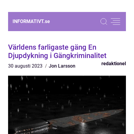
INFORMATIVT.
se
Världens farligaste gäng En
Djupdykning i Gängkriminalitet
redaktionel
30 augusti 2023
Jon Larsson