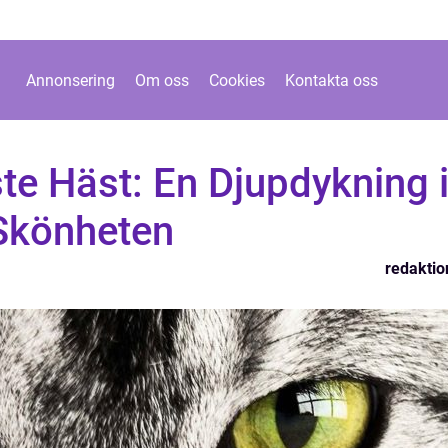
Annonsering
Om oss
Cookies
Kontakta oss
te Häst: En Djupdykning 
Skönheten
redaktio