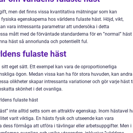
gift, men det finns vissa kvantitativa mätningar som kan
fysiska egenskaperna hos världens fulaste häst. Höjd, vikt,
an vara intressanta parametrar att undersöka i detta
a mått med de förväntade standarderna för en ”normal” häst
nna häst så annorlunda och potentiellt ful.
ldens fulaste häst
 sitt eget sätt. Ett exempel kan vara de oproportionerliga
änskliga ögon. Medan vissa kan ha för stora huvuden, kan andra
ssa olikheter skapar intressanta variationer och gör varje häst ti
skatta skönhet i det ovanliga.
rldens fulaste häst
häst” inte alltid setts som en attraktiv egenskap. Inom hästavel h
itet varit viktiga. En hästs fysik och utseende kan vara
 dess förmåga att utföra i tävlingar eller arbetsuppgifter. Men i