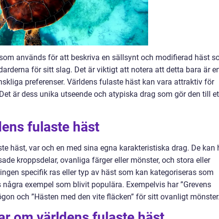
 som används för att beskriva en sällsynt och modifierad häst 
rderna för sitt slag. Det är viktigt att notera att detta bara är e
liga preferenser. Världens fulaste häst kan vara attraktiv för
 Det är dess unika utseende och atypiska drag som gör den till et
dens fulaste häst
aste häst, var och en med sina egna karakteristiska drag. De kan
de kroppsdelar, ovanliga färger eller mönster, och stora eller
ingen specifik ras eller typ av häst som kan kategoriseras som
ns några exempel som blivit populära. Exempelvis har ”Grevens
 ögon och ”Hästen med den vite fläcken” för sitt ovanligt mönster
ar om världens fulaste häst