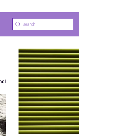
i
nel