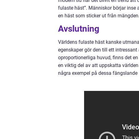
modern tid har det blivit en trend a
fulaste häst”. Människor börjar inse a
en häst som sticker ut från mängden
Avslutning
Världens fulaste häst kanske utmana
egenskaper gör den till ett intressan
oproportionerliga huvud, finns det en
en viktig del av att uppskatta världen
några exempel på dessa fängslande 