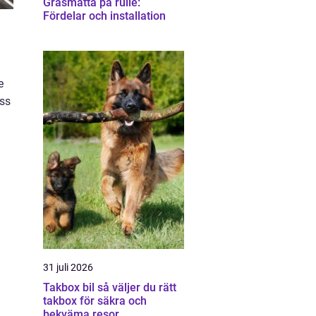
Gräsmatta på rulle:
Fördelar och installation
e
ess
31 juli 2026
Takbox bil så väljer du rätt
takbox för säkra och
bekväma resor