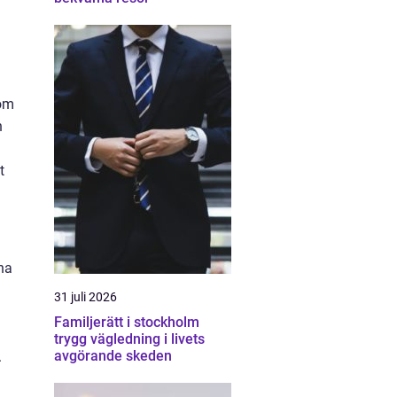
som
n
t
 ha
31 juli 2026
Familjerätt i stockholm
trygg vägledning i livets
avgörande skeden
.