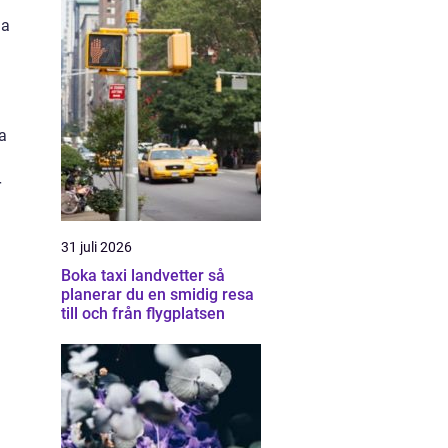
ha
a
r
31 juli 2026
Boka taxi landvetter så
planerar du en smidig resa
till och från flygplatsen