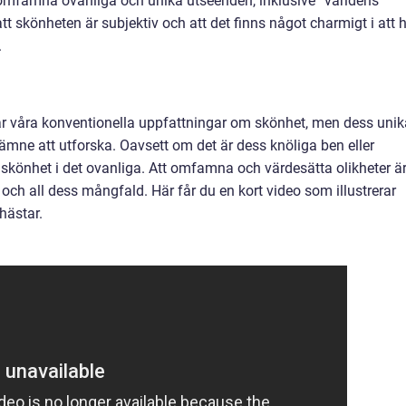
tt omfamna ovanliga och unika utseenden, inklusive ”världens
tt skönheten är subjektiv och att det finns något charmigt i att 
.
r våra konventionella uppfattningar om skönhet, men dess unik
t ämne att utforska. Oavsett om det är dess knöliga ben eller
 skönhet i det ovanliga. Att omfamna och värdesätta olikheter ä
 och all dess mångfald. Här får du en kort video som illustrerar
hästar.