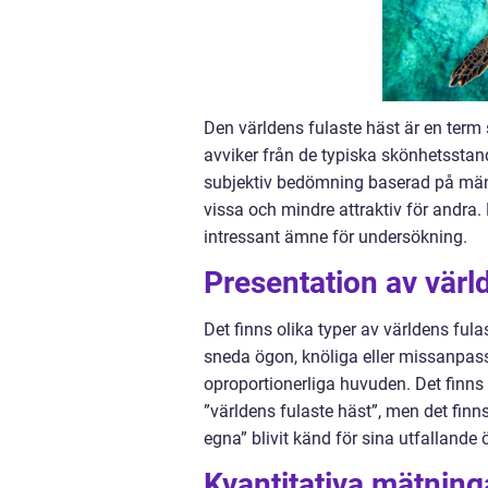
Den världens fulaste häst är en term
avviker från de typiska skönhetsstanda
subjektiv bedömning baserad på mänsk
vissa och mindre attraktiv för andra.
intressant ämne för undersökning.
Presentation av värl
Det finns olika typer av världens ful
sneda ögon, knöliga eller missanpassa
oproportionerliga huvuden. Det finns 
”världens fulaste häst”, men det fin
egna” blivit känd för sina utfallande
Kvantitativa mätning