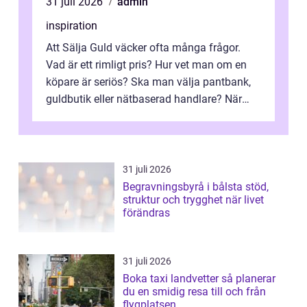
31 juli 2026
admin
inspiration
Att Sälja Guld väcker ofta många frågor.
Vad är ett rimligt pris? Hur vet man om en
köpare är seriös? Ska man välja pantbank,
guldbutik eller nätbaserad handlare? När
marknadspriserna svänger snabbt v...
31 juli 2026
Begravningsbyrå i bålsta stöd,
struktur och trygghet när livet
förändras
31 juli 2026
Boka taxi landvetter så planerar
du en smidig resa till och från
flygplatsen