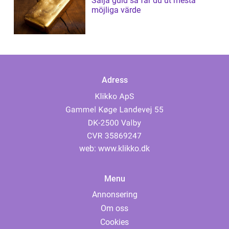
Sälja guld så får du ut mesta
möjliga värde
Adress
web:
www.klikko.dk
Menu
Annonsering
Om oss
Cookies