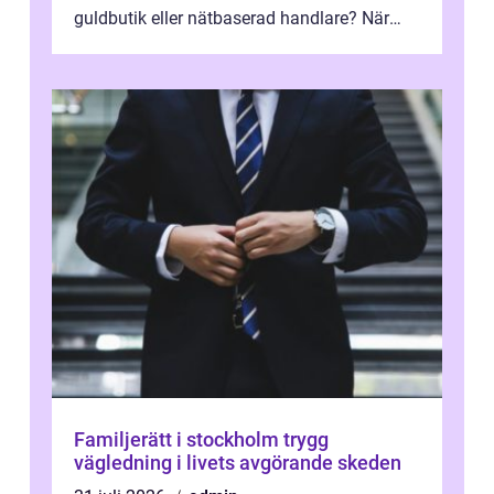
guldbutik eller nätbaserad handlare? När
marknadspriserna svänger snabbt v...
Familjerätt i stockholm trygg
vägledning i livets avgörande skeden