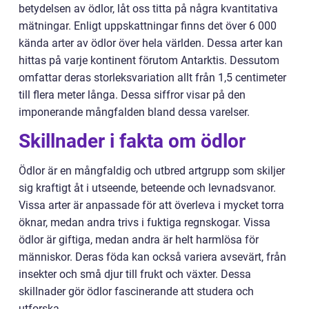
betydelsen av ödlor, låt oss titta på några kvantitativa
mätningar. Enligt uppskattningar finns det över 6 000
kända arter av ödlor över hela världen. Dessa arter kan
hittas på varje kontinent förutom Antarktis. Dessutom
omfattar deras storleksvariation allt från 1,5 centimeter
till flera meter långa. Dessa siffror visar på den
imponerande mångfalden bland dessa varelser.
Skillnader i fakta om ödlor
Ödlor är en mångfaldig och utbred artgrupp som skiljer
sig kraftigt åt i utseende, beteende och levnadsvanor.
Vissa arter är anpassade för att överleva i mycket torra
öknar, medan andra trivs i fuktiga regnskogar. Vissa
ödlor är giftiga, medan andra är helt harmlösa för
människor. Deras föda kan också variera avsevärt, från
insekter och små djur till frukt och växter. Dessa
skillnader gör ödlor fascinerande att studera och
utforska.