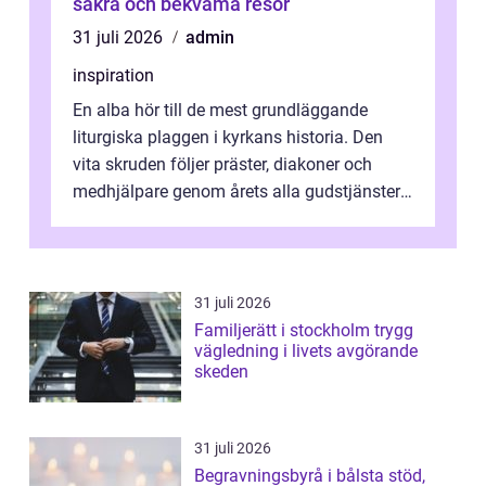
säkra och bekväma resor
31 juli 2026
admin
inspiration
En alba hör till de mest grundläggande
liturgiska plaggen i kyrkans historia. Den
vita skruden följer präster, diakoner och
medhjälpare genom årets alla gudstjänster,
från dop och konfirmation till br...
31 juli 2026
Familjerätt i stockholm trygg
vägledning i livets avgörande
skeden
31 juli 2026
Begravningsbyrå i bålsta stöd,