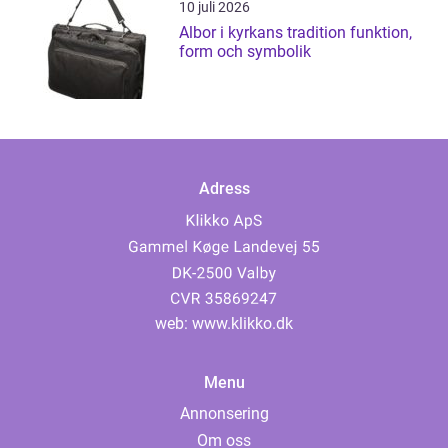
10 juli 2026
Albor i kyrkans tradition funktion,
form och symbolik
Adress
web:
www.klikko.dk
Menu
Annonsering
Om oss