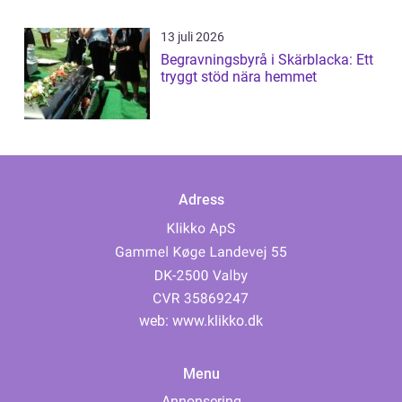
13 juli 2026
Begravningsbyrå i Skärblacka: Ett
tryggt stöd nära hemmet
Adress
web:
www.klikko.dk
Menu
Annonsering