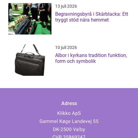
13 juli 2026
Begravningsbyrå i Skärblacka: Ett
tryggt stöd nära hemmet
10 juli 2026
Albor i kyrkans tradition funktion,
form och symbolik
Adress