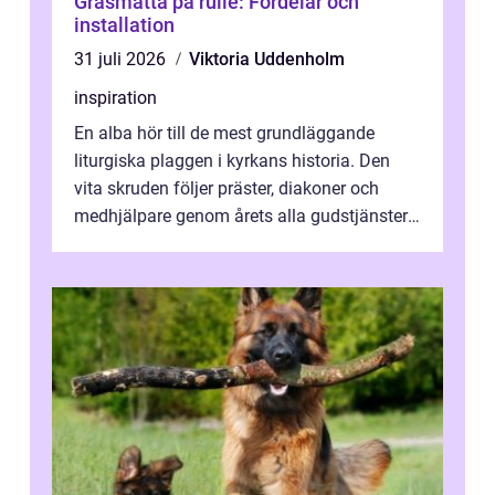
Gräsmatta på rulle: Fördelar och
installation
31 juli 2026
Viktoria Uddenholm
inspiration
En alba hör till de mest grundläggande
liturgiska plaggen i kyrkans historia. Den
vita skruden följer präster, diakoner och
medhjälpare genom årets alla gudstjänster,
från dop och konfirmation till br...