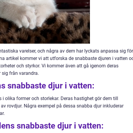
tastiska varelser, och några av dem har lyckats anpassa sig för
nna artikel kommer vi att utforska de snabbaste djuren i vatten o
storheter och styrkor. Vi kommer även att gå igenom deras
r sig från varandra.
s snabbaste djur i vatten:
 i olika former och storlekar. Deras hastighet gör dem till
e av rovdjur. Några exempel på dessa snabba djur inkluderar
ar.
dens snabbaste djur i vatten: