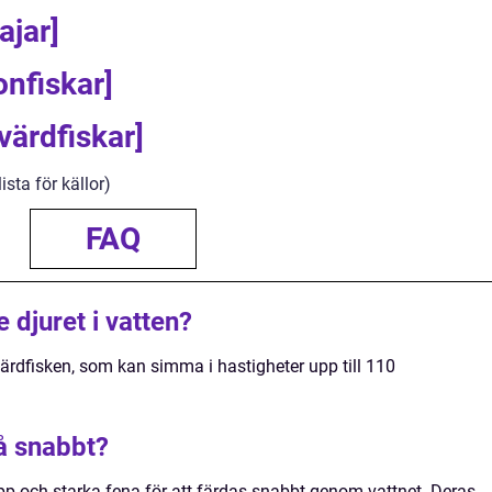
ajar]
onfiskar]
värdfiskar]
ista för källor)
FAQ
 djuret i vatten?
värdfisken, som kan simma i hastigheter upp till 110
å snabbt?
pp och starka fena för att färdas snabbt genom vattnet. Deras