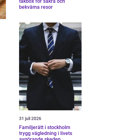
takbox för säkra och
bekväma resor
31 juli 2026
Familjerätt i stockholm
trygg vägledning i livets
avgörande skeden