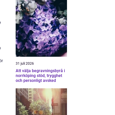
e
m
ör
31 juli 2026
Att välja begravningsbyrå i
norrköping stöd, trygghet
och personligt avsked