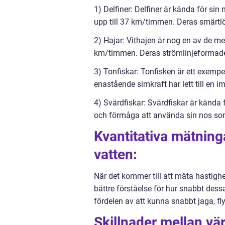
1) Delfiner: Delfiner är kända för si
upp till 37 km/timmen. Deras smärtl
2) Hajar: Vithajen är nog en av de me
km/timmen. Deras strömlinjeformade k
3) Tonfiskar: Tonfisken är ett exemp
enastående simkraft har lett till en
4) Svärdfiskar: Svärdfiskar är kända
och förmåga att använda sin nos som
Kvantitativa mätning
vatten:
När det kommer till att mäta hastigh
bättre förståelse för hur snabbt dess
fördelen av att kunna snabbt jaga, fly
Skillnader mellan vär