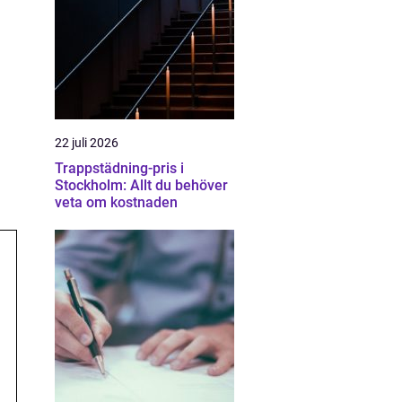
22 juli 2026
Trappstädning-pris i
Stockholm: Allt du behöver
veta om kostnaden