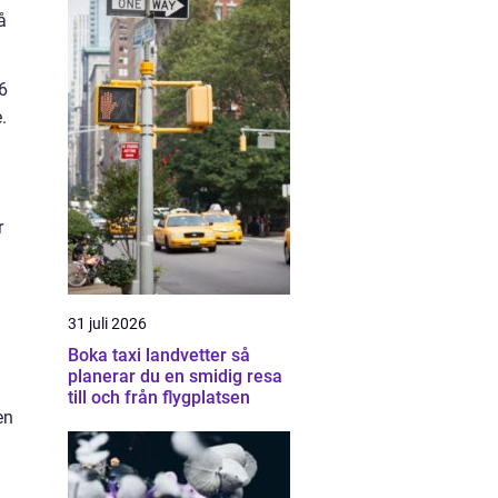
å
56
.
r
31 juli 2026
Boka taxi landvetter så
planerar du en smidig resa
till och från flygplatsen
en