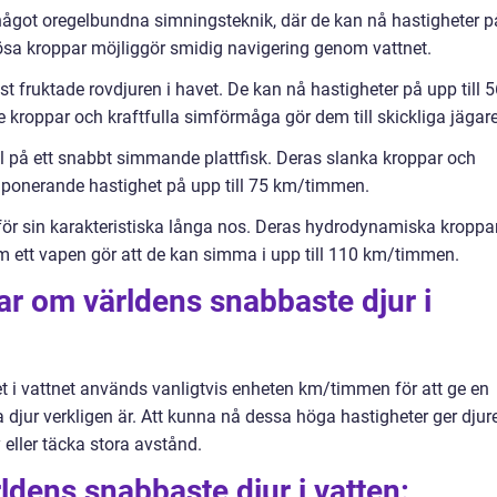
n något oregelbundna simningsteknik, där de kan nå hastigheter p
ösa kroppar möjliggör smidig navigering genom vattnet.
st fruktade rovdjuren i havet. De kan nå hastigheter på upp till 
roppar och kraftfulla simförmåga gör dem till skickliga jägare
el på ett snabbt simmande plattfisk. Deras slanka kroppar och
 imponerande hastighet på upp till 75 km/timmen.
 för sin karakteristiska långa nos. Deras hydrodynamiska kroppa
 ett vapen gör att de kan simma i upp till 110 km/timmen.
ar om världens snabbaste djur i
et i vattnet används vanligtvis enheten km/timmen för att ge en
a djur verkligen är. Att kunna nå dessa höga hastigheter ger djur
 eller täcka stora avstånd.
ldens snabbaste djur i vatten: