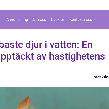
Annonsering
Om oss
Cookies
Kontakta oss
aste djur i vatten: En
upptäckt av hastighetens
redaktio