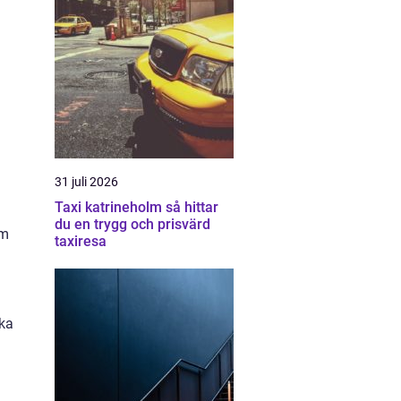
31 juli 2026
Taxi katrineholm så hittar
du en trygg och prisvärd
om
taxiresa
ska