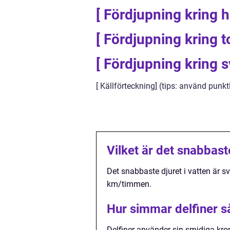
[ Fördjupning kring h
[ Fördjupning kring t
[ Fördjupning kring s
[ Källförteckning] (tips: använd punktl
Vilket är det snabbaste
Det snabbaste djuret i vatten är s
km/timmen.
Hur simmar delfiner s
Delfiner använder sin smidiga kro