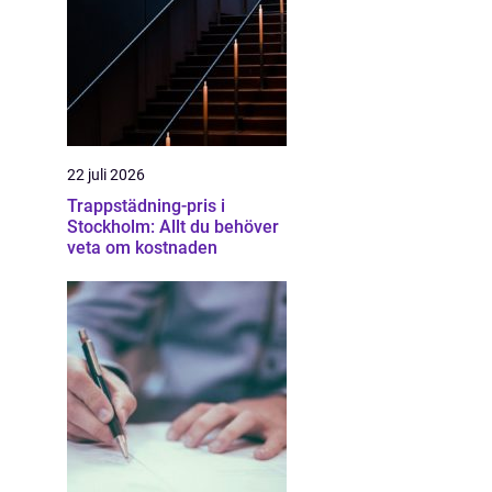
22 juli 2026
Trappstädning-pris i
Stockholm: Allt du behöver
veta om kostnaden