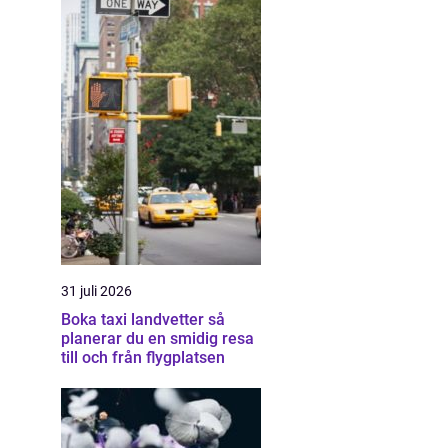
31 juli 2026
Boka taxi landvetter så
planerar du en smidig resa
till och från flygplatsen