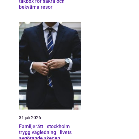
takbox för säkra och
bekväma resor
31 juli 2026
Familjerätt i stockholm
trygg vägledning i livets
avgörande skeden